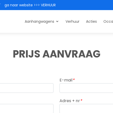
7
ga naar website >>> VERHUUR
Aanhangwagens
Verhuur
Acties
Occa
PRIJS AANVRAAG
elas geremd
Bakwagens dubbelas
Huif aanhangwa
elas ongeremd
Bakwagens enkelas
as
au
E-mail
*
multi-plateau
Adres + nr
*
Plateau 3 assen
Plateau dubbelas