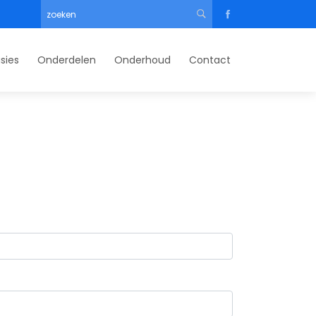
sies
Onderdelen
Onderhoud
Contact
gens
Kippers black profit 3 assen
Kippers black profit dubbelas
Kippers profit 3 assen
Kippers profit dubbelas