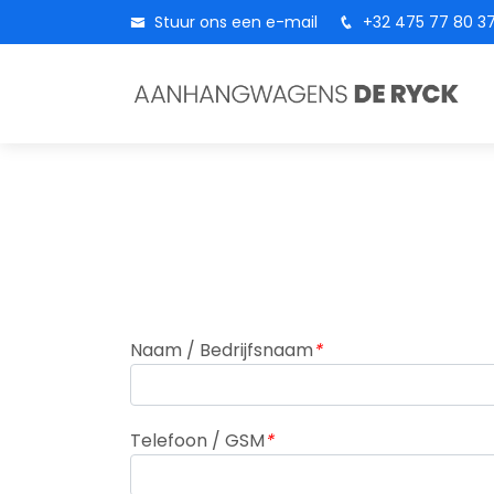
Stuur ons een e-mail
+32 475 77 80 3
Gesloten dubb
Gesloten dubb
Gesloten enkel
Gesloten plate
Naam / Bedrijfsnaam
*
Machinetransporters 3 assen
Telefoon / GSM
*