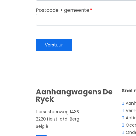
Postcode + gemeente
*
Aanhangwagens De
Snel 
Ryck
Aan
Verh
Liersesteenweg 143B
Acti
2220 Heist-o/d-Berg
Occa
België
Onde