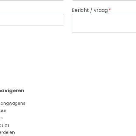
Plateau enkelas
Bericht / vraag
*
navigeren
hangwagens
uur
es
sies
rdelen