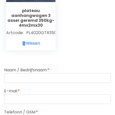
plateau
aanhangwagen 3
asser geremd 350kg-
4mx2mx30
Artcode:
PL4020GTR350AL30VLH63
Wissen
Naam / Bedrijfsnaam
*
E-mail
*
Telefoon / GSM
*